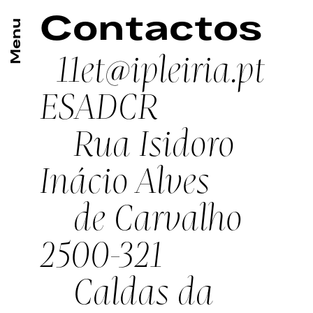
Contactos
11et@ipleiria.pt
ESADCR
Rua Isidoro
Inácio Alves
de Carvalho
2500-321
Caldas da